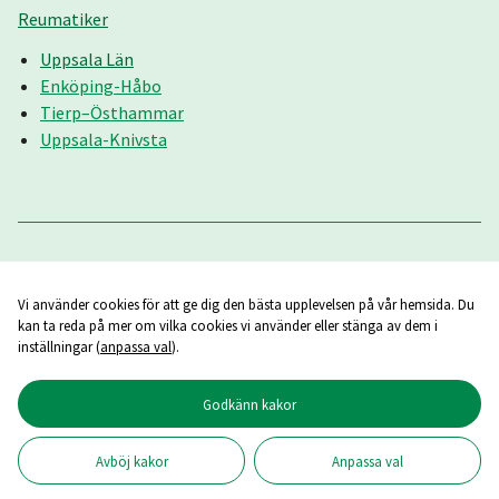
Reumatiker
Uppsala Län
Enköping-Håbo
Tierp–Östhammar
Uppsala-Knivsta
Vi använder cookies för att ge dig den bästa upplevelsen på vår hemsida. Du
kan ta reda på mer om vilka cookies vi använder eller stänga av dem i
inställningar (
anpassa val
).
Godkänn kakor
Copyright ©
2026
Reumatikerförbundet
Avböj kakor
Anpassa val