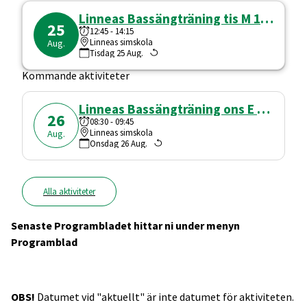
Linneas Bassängträning tis M 12:45-14:15
25
12:45
-
14:15
Linneas simskola
Aug.
Tisdag
25
Aug.
Kommande aktiviteter
Linneas Bassängträning ons E 08:30-09:45
26
08:30
-
09:45
Linneas simskola
Aug.
Onsdag
26
Aug.
Alla aktiviteter
Senaste Programbladet hittar ni under menyn
Programblad
OBS!
Datumet vid "aktuellt" är inte datumet för aktiviteten.