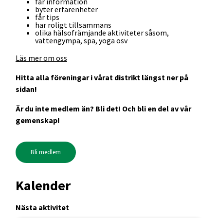
får information
byter erfarenheter
får tips
har roligt tillsammans
olika hälsofrämjande aktiviteter såsom,
vattengympa, spa, yoga osv
Läs mer om oss
Hitta alla föreningar i vårat distrikt längst ner på
sidan!
Är du inte medlem än? Bli det! Och bli en del av vår
gemenskap!
Bli medlem
Kalender
Nästa aktivitet